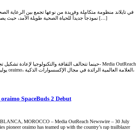
العلامة التجارية، والضيافة، وأسلوب حياة الصحية، ليقدم ويل إيرا WellEra نموذجاً جديداً للحياة الصحية طويلة الأمد، حيث يصبح المنزل جزءاً أساسياً من الرعاية الصحية الوقائية. بانكوك، تايلاند […]
حينما تتحالف الثقافة والتكنولوجيا لإ- Media OutReach
p oraimo SpaceBuds 2 Debut
ion. CASABLANCA, MOROCCO – Media OutReach Newswire – 30 July
s pioneer oraimo has teamed up with the country’s rap trailblazer