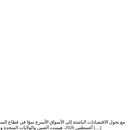
مع تحول الاقتصادات الناشئة إلى الأسواق الأسرع نموًا في قطاع الس
العربية المتحدة – Media OutReach Newswire – 6 أغسطس 2026- هيمنت الصين والولايات المتحدة وأوروبا على قطاع صناعة السيارات الكهربائية على مستوى العالم على مدار معظم سنوات […]