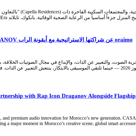
في تايلاند منظومة متكا
‫oraimo عن شراكتها الاستراتيجية مع أيقونة الراب DRAGANOV بالتزامن مع إطلاق سماعات SpaceBuds 2 الرائدة
عادة تشكيل تجربة الصوت، والتعبير عن الذات، والإبداع في مجال الصوتيات الخ
artnership with Rap Icon Draganov Alongside Flagshi
pression, and premium audio innovation for Morocco’s new generat
g a major moment in Morocco’s creative scene, global smart accessorie