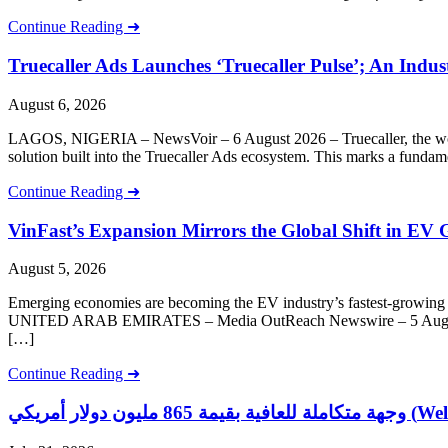
Continue Reading ➜
Truecaller Ads Launches ‘Truecaller Pulse’; An Indus
August 6, 2026
LAGOS, NIGERIA – NewsVoir – 6 August 2026 – Truecaller, the world’s 
solution built into the Truecaller Ads ecosystem. This marks a fundam
Continue Reading ➜
VinFast’s Expansion Mirrors the Global Shift in EV
August 5, 2026
Emerging economies are becoming the EV industry’s fastest-growing mar
UNITED ARAB EMIRATES – Media OutReach Newswire – 5 August 2026 –
[…]
Continue Reading ➜