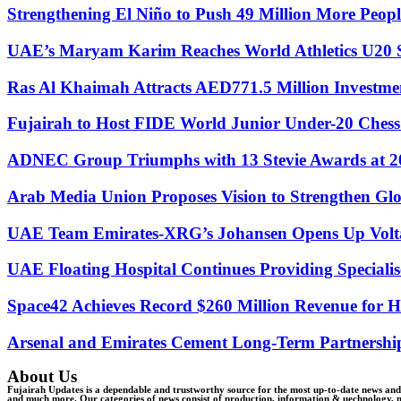
Strengthening El Niño to Push 49 Million More Peo
UAE’s Maryam Karim Reaches World Athletics U20 S
Ras Al Khaimah Attracts AED771.5 Million Investme
Fujairah to Host FIDE World Junior Under-20 Ches
ADNEC Group Triumphs with 13 Stevie Awards at
Arab Media Union Proposes Vision to Strengthen Glo
UAE Team Emirates-XRG’s Johansen Opens Up Volta 
UAE Floating Hospital Continues Providing Speciali
Space42 Achieves Record $260 Million Revenue for 
Arsenal and Emirates Cement Long-Term Partnership
About Us
Fujairah Updates is a dependable and trustworthy source for the most up-to-date news and i
and much more. Our categories of news consist of production, information & uechnology, m