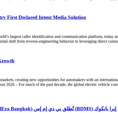
try First Declared Intent Media Solution
largest caller identification and communication platform, today announ
ental shift from reverse-engineering behavior to leveraging direct cons
 Growth
kets, creating new opportunities for automakers with an international 
 For much of the past decade, the global electric vehicle conversa
WellEra Ba) وجهة متكاملة للعافية بقيمة 865 مليون دولار أمريكي