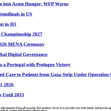
ple into Acute Hunger: WFP Warns
emifinals in US
nt in H1
s Championship 2027
 2026 MENA Ceremony
bal Digital Governance
a Portugal with Prologue Victory
sed Care to Patients from Gaza Strip Under Operation
H1 2026
 Until 2033
nformation from all around. Our primary focus is to provide you with timely and precise upda
edical, games and foreign affairs news.