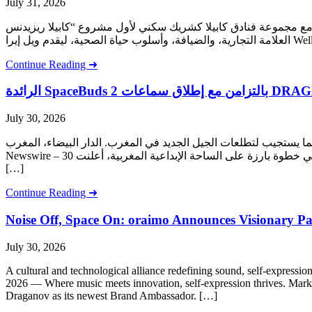
July 31, 2026
بالتعاون مع مجموعة فنادق كابيلا كشريك سكني لأول مشروع “كابيلا ريزيدنس” (Capella Residences) ملة وفريدة من نوعها تجمع بين الرعاية الصحية، والمجتمعات السكنية الفاخرة ذات
Continue Reading ➜
July 30, 2026
لاقة، بما يستجيب لتطلعات الجيل الجديد في المغرب. الدار البيضاء، المغرب
Newswire – 30 يوليوز 2026 — حينما تلتقي الموسيقى بالابتكار، ينتعش التعبير عن الذات. في خطوة بارزة على الساحة الإبداعية المغربية، أعلنت oraimo، العلامة العالمية الرائدة في مجال الإكسسوارات الذكية،
[…]
Continue Reading ➜
Noise Off, Space On: oraimo Announces Visionary P
July 30, 2026
A cultural and technological alliance redefining sound, self-ex
2026 — Where music meets innovation, self-expression thrives. Markin
Draganov as its newest Brand Ambassador. […]