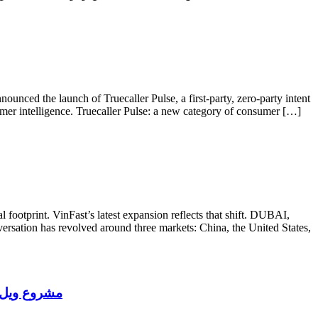
ced the launch of Truecaller Pulse, a first-party, zero-party intent
umer intelligence. Truecaller Pulse: a new category of consumer […]
footprint. VinFast’s latest expansion reflects that shift. DUBAI,
tion has revolved around three markets: China, the United States,
‫مشروع ويل إيرا بانكوك (BDMS) تُطلق بي دي إم إس (ngkok