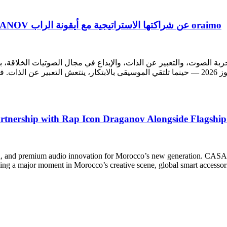
‫oraimo عن شراكتها الاستراتيجية مع أيقونة الراب DRAGANOV بالتزامن مع إطلاق سماعات SpaceBuds 2 الرائدة
عادة تشكيل تجربة الصوت، والتعبير عن الذات، والإبداع في مجال الصوتيات الخ
artnership with Rap Icon Draganov Alongside Flagshi
pression, and premium audio innovation for Morocco’s new generat
g a major moment in Morocco’s creative scene, global smart accessorie