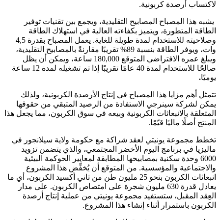
لاكتساب أرصدة كربونية.
يشبه هذا المصباح المصابيح التقليدية، ويجمع بين تقنيات توفير
الطاقة المتطورة، ويتميز بكفاءته العالية في استهلاك الطاقة
وصلاحيته للاستخدام لمدة طويلة للغاية. يعمل المصباح بقدرة 4,5
وات، ويوفر الطاقة بنسبة 89% تقريبًا مقارنةً بالمصابيح التقليدية،
ويبلغ عمره الافتراضي المتوقع 180,000 ساعة، ويمكن أن يظل
صالحًا للاستخدام لمدة 40 عامًا تقريبًا إذا تم تشغيله لمدة 12 ساعة
يوميًا
.
تتمثل أهم مزايا هذا المصباح في إنتاج الأرصدة الكربونية، ولذلك
يمكن لشركة سينرجي الاستفادة من الرصيد المتبقي من حقوقها
المتعلقة بالانبعاثات الكربونية وبيعه في سوق الكربون، مما يجعل هذا
المنتج أصلًا ماليًا قيّمًا.
تخطط مجموعة يونيتي لعقد شراكة مع حكومة ولاية سيلانجور في
ماليزيا في برنامج اليوم الأخضر المجتمعي، والذي يتضمن تزويد
6000 وحدة سكنية بمصابيحها المطابقة لمعايير الحوكمة البيئية
والاجتماعية والمؤسسية. من المتوقع أن يُخفِّض هذا المشروع
انبعاثات الكربون بنحو 25 مليون طن من ثاني أكسيد الكربون، أي ما
يعادل قدرة 630 مليون شجرة على امتصاص الكربون. على مدار
العِقد المقبل، ستستفيد مجموعة يونيتي من عملية إنتاج أرصدة
الكربون باستمرار أثناء إنشاء هذا المشروع.