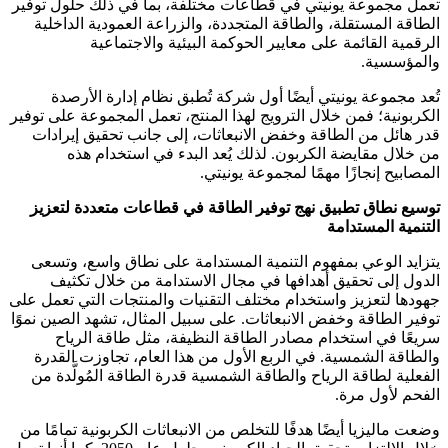
تعمل مجموعة يونيتي في قطاعات مختلفة، بما في ذلك حلول توفير
الطاقة المستقلة، والطاقة المتجددة، والزراعة العمودية الداخلية
الرقمية القائمة على معايير الحوكمة البيئية والاجتماعية
والمؤسسية.
تُعد مجموعة يونيتي أيضًا أول شركة تُطبق نظام إدارة الأرصدة
الكربونية؛ فمن خلال الترويج لهذا المنتج، تعمل المجموعة على توفير
قدر هائل من الطاقة وخفض الانبعاثات، إلى جانب تحقيق إيرادات
من خلال مقايضة الكربون. لذلك يُعد البدء في استخدام هذه
المصابيح إنجازًا مهمًا لمجموعة يونيتي.
توسيع نطاق تطبيق نهج توفير الطاقة في قطاعات متعددة لتعزيز
التنمية المستدامة
يتزايد الوعي بمفهوم التنمية المستدامة على نطاق واسع، وتسعى
الدول إلى تحقيق أهدافها في مجال الاستدامة من خلال تكثيف
جهودها لتعزيز واستخدام مختلف التقنيات والمنتجات التي تعمل على
توفير الطاقة وخفض الانبعاثات. على سبيل المثال، تشهد الصين نموًا
سريعًا في استخدام مصادر الطاقة النظيفة، مثل طاقة الرياح
والطاقة الشمسية. في الربع الأول من هذا العام، تجاوزت القدرة
الفعلية لطاقة الرياح والطاقة الشمسية قدرة الطاقة المُولَّدة من
الفحم لأول مرة.
وضعت ماليزيا أيضًا هدفًا للتخلص من الانبعاثات الكربونية تمامًا من