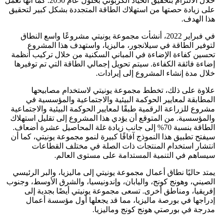
خلال الالتزام بتحقيق الحياد الكربوني بحلول عام 2050. كما أنها تعمل
على زيادة حصتها من استهلاك الطاقة المتجددة بشكل كبير لتحقيق
هذا الهدف.
في فبراير 2022، أنشأت مجموعة يونيتي مشروعًا واسع النطاق
لتوفير الطاقة في سيلانجور، ماليزيا، واستهدف هذا المشروع
تحسين كفاءة الإضاءة في المباني السكنية من خلال تركيب أنظمة
إضاءة فائقة الكفاءة. سيتم تحويل إجمالي الطاقة التي تم توفيرها
خلال مدة إنشاء المشروع إلى إيرادات.
علاوة على ذلك، تخطط مجموعة يونيتي لاستخدام مصابيحها
المطابقة لمعايير الحوكمة البيئية والاجتماعية والمؤسسية في
مشروع للزراعة الرقمية طبقًا لمعايير الحوكمة البيئية والاجتماعية
والمؤسسية. من المتوقع أن يؤدي هذا المشروع إلى تقليل استهلاك
الطاقة بنسبة 70% إلى جانب زيادة غلة المحاصيل عشرة أضعاف.
سيفتح تطبيق هذا النموذج آفاقًا كبيرة لنمو مجموعة يونيتي، كما أن
انتشار استخدام المنتجات ذات الصلة في مختلف القطاعات
سيساهم في التنمية المستدامة على مستوى العالم.
يمتد حاليًا نطاق أعمال مجموعة يونيتي إلى ماليزيا، والبر الرئيسي
الصيني، وهونج كونج، واليابان، وإندونيسيا، والشرق الأوسط، وجنوب
إفريقيا، ومناطق أخرى. تسعى مجموعة يونيتي أيضًا بجدية إلى
إدراجها في بورصة ماليزيا، مما قد يجعلها أول مؤسسة أعمال
مدرجة في بورصتي هونج كونج وماليزيا.