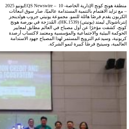
منطقة هونج كونج الإدارية الخاصة- EQS Newswire –
10يونيو 2025
– مع تزايد الاهتمام بالتنمية المستدامة عالميًا، صار سوق انبعاثات
الكربون يقدم فرصًا هائلة للنمو. مجموعة يونيتي جروب هولدينجز
إنترناشونال ليمتد (يونيتي) (1539.HK)، المُدرَجة في بورصة هونج
كونج، كشفت مؤخرًا عن أول مصباح في العالم مطابق لمعايير
الحوكمة البيئية والاجتماعية والمؤسسية ومعتمد لاكتساب أرصدة
كربونية، وسيدعم الترويج المستمر لهذا المصباح جهود الاستدامة
العالمية، وسيتيح فرصًا كبيرة لنمو الشركة.